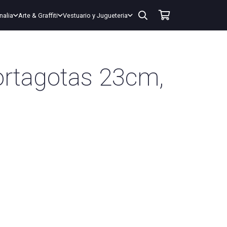
nalia
Arte & Graffiti
Vestuario y Jugueteria
ortagotas 23cm,