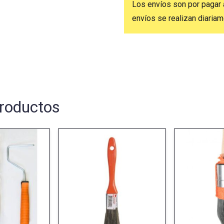
Los envíos son por pagar 
envíos se realizan diaria
roductos