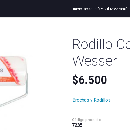
Inicio
Tabaquería
Cultivo
Parafer
Rodillo C
Wesser
$
6.500
Brochas y Rodillos
Código producto:
7235