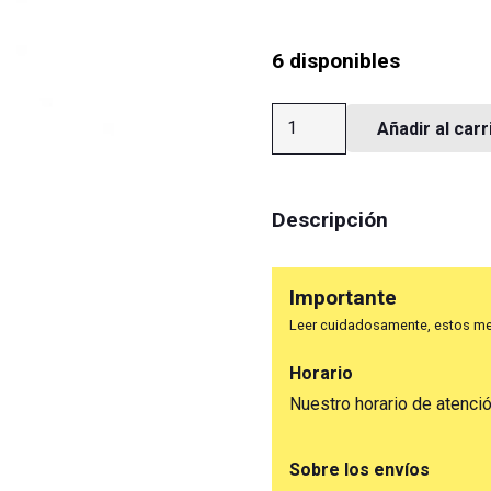
6 disponibles
Rodillo
Añadir al carr
Cortagotas
23cm,
Wesser
Descripción
cantidad
Importante
Leer cuidadosamente, estos me
Horario
Nuestro horario de atenci
Sobre los envíos