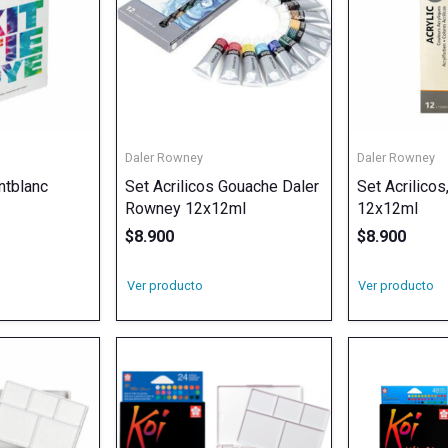
Daler Rowney
Daler Rowney
ntblanc
Set Acrilicos Gouache Daler
Set Acrilico
Rowney 12x12ml
12x12ml
$
8.900
$
8.900
Ver producto
Ver producto