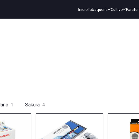
Inicio
Tabaquería
Cultivo
Parafer
lanc
1
Sakura
4