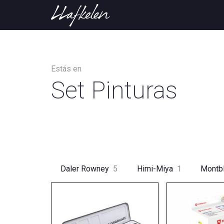
Estás en
Set Pinturas
Daler Rowney
5
Himi-Miya
1
Montb