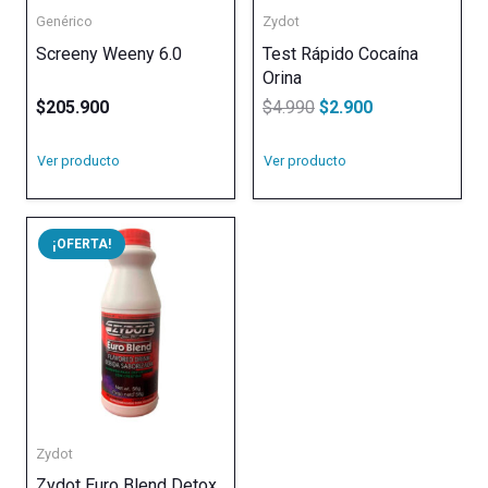
Genérico
Zydot
Screeny Weeny 6.0
Test Rápido Cocaína
Orina
El
El
$
205.900
$
4.990
$
2.900
precio
precio
Ver producto
Ver producto
original
actual
era:
es:
$4.990.
$2.900.
¡OFERTA!
Zydot
Zydot Euro Blend Detox