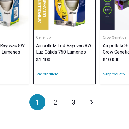
Genérico
GrowGenetics
 Rayovac 8W
Ampolleta Led Rayovac 8W
Ampolleta S
0 Lúmenes
Luz Cálida 750 Lúmenes
Grow Geneti
$
1.400
$
10.000
Ver producto
Ver producto
1
2
3