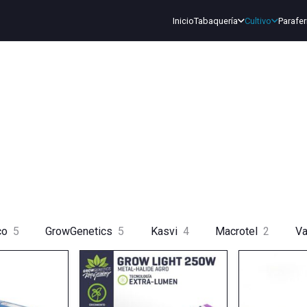
Inicio
Tabaquería
Cultivo
Parafer
co
5
GrowGenetics
5
Kasvi
4
Macrotel
2
Va