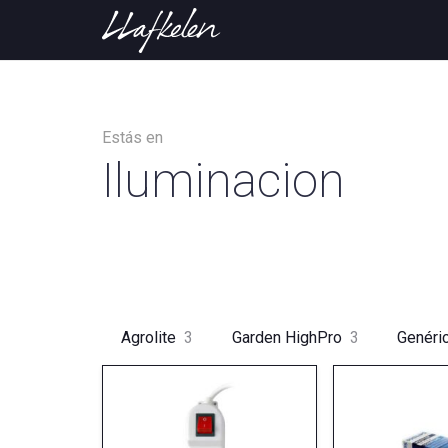
Estás en
Iluminacion
Agrolite
3
Garden HighPro
3
Genéri