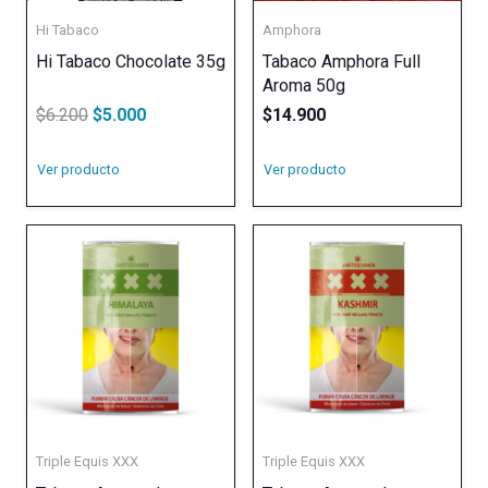
Hi Tabaco
Amphora
Hi Tabaco Chocolate 35g
Tabaco Amphora Full
Aroma 50g
El
El
$
6.200
$
5.000
$
14.900
precio
precio
Ver producto
Ver producto
original
actual
era:
es:
$6.200.
$5.000.
Triple Equis XXX
Triple Equis XXX