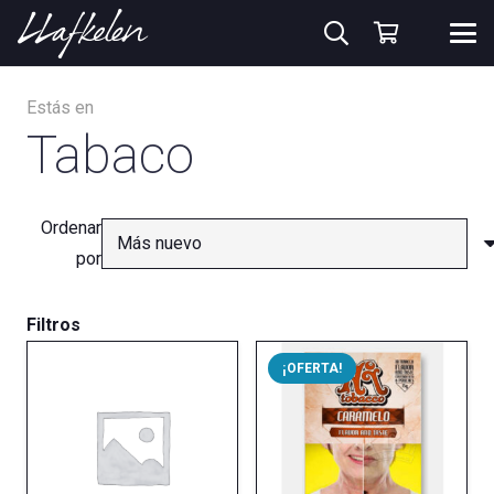
Estás en
Tabaco
Ordenar
por
Filtros
¡OFERTA!