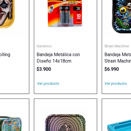
s
Genérico
Strain Machine
lling
Bandeja Metálica con
Bandeja Meta
Diseño 14x18cm
Strain Machi
$
3.900
$
6.990
Ver producto
Ver producto