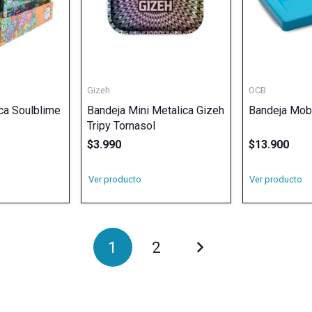
Gizeh
OCB
ca Soulblime
Bandeja Mini Metalica Gizeh
Bandeja Mob
Tripy Tornasol
$
3.990
$
13.900
Ver producto
Ver producto
1
2