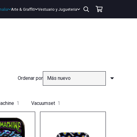
nalia
Arte & Graffiti
Vestuario y Jugueteria
Ordenar por
Machine
1
Vacuumset
1