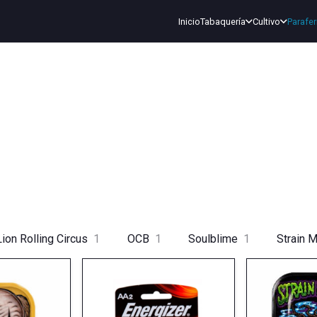
Inicio
Tabaquería
Cultivo
Parafer
Lion Rolling Circus
1
OCB
1
Soulblime
1
Strain 