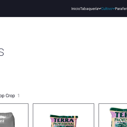
Inicio
Tabaquería
Cultivo
Parafer
s
op Crop
1