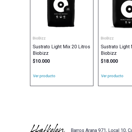
BioBizz
BioBizz
Sustrato Light Mix 20 Litros
Sustrato Light 
Biobizz
Biobizz
$
10.000
$
18.000
Ver producto
Ver producto
Barros Arana 971, Local 10, C