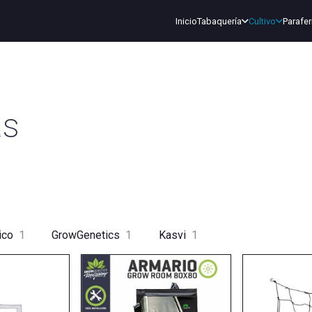
Inicio
Tabaquería
Cultivo
Parafer
as
ico
1
GrowGenetics
1
Kasvi
1