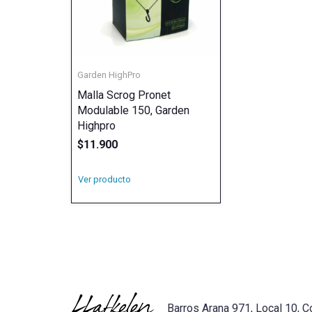
Garden HighPro
Malla Scrog Pronet
Modulable 150, Garden
Highpro
$
11.900
Ver producto
Barros Arana 971, Local 10, C