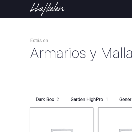
Estás en
Armarios y Mall
Dark Box
2
Garden HighPro
1
Genér