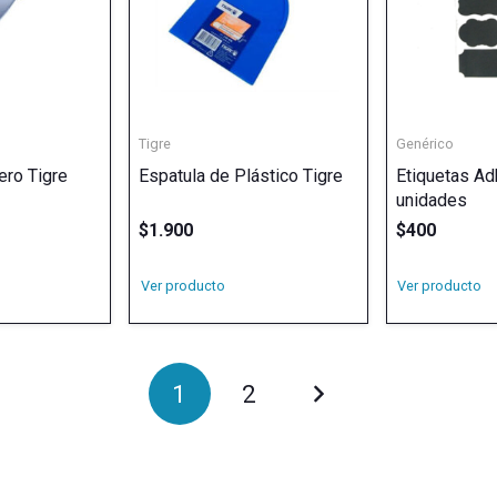
Tigre
Genérico
ero Tigre
Espatula de Plástico Tigre
Etiquetas Ad
unidades
$
1.900
$
400
Ver producto
Ver producto
1
2