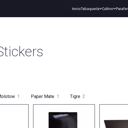
Inicio
Tabaquería
Cultivo
Parafer
Stickers
olotow
1
Paper Mate
1
Tigre
2