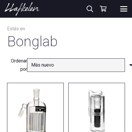
Estás en
Bonglab
Ordenar
por