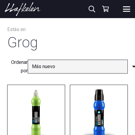
Estás en
Grog
Ordenar
por