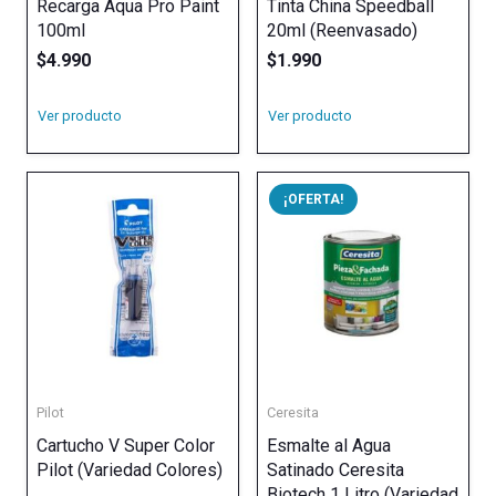
Recarga Aqua Pro Paint
Tinta China Speedball
100ml
20ml (Reenvasado)
$
4.990
$
1.990
Ver producto
Ver producto
¡OFERTA!
Pilot
Ceresita
Cartucho V Super Color
Esmalte al Agua
Pilot (Variedad Colores)
Satinado Ceresita
Biotech 1 Litro (Variedad