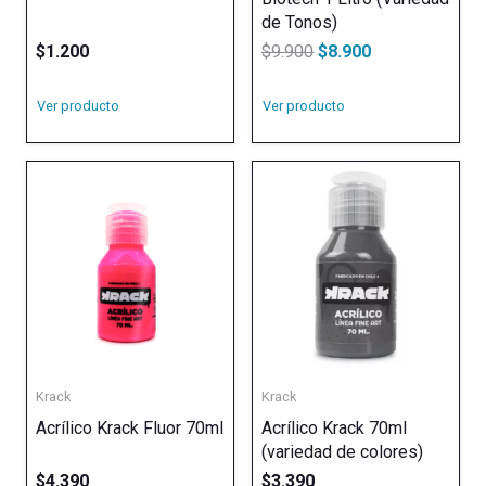
de Tonos)
El
El
$
1.200
$
9.900
$
8.900
precio
precio
Ver producto
Ver producto
original
actual
era:
es:
$9.900.
$8.900.
Krack
Krack
Acrílico Krack Fluor 70ml
Acrílico Krack 70ml
(variedad de colores)
$
4.390
$
3.390