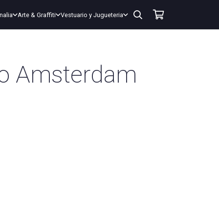
nalia
Arte & Graffiti
Vestuario y Jugueteria
co Amsterdam