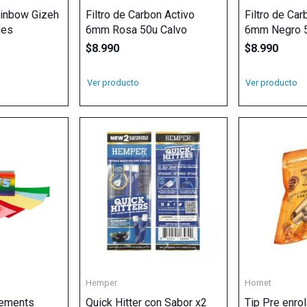
Rainbow Gizeh
Filtro de Carbon Activo
Filtro de Car
des
6mm Rosa 50u Calvo
6mm Negro 5
$
8.990
$
8.990
Ver producto
Ver producto
Hemper
Hornet
lements
Quick Hitter con Sabor x2
Tip Pre enro