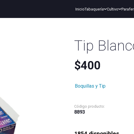
Inicio
Tabaquería
Cultivo
Parafer
Tip Blan
$
400
Boquillas y Tip
Código producto:
8893
1854 disponibles